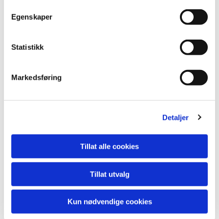
Egenskaper
Statistikk
Film
Markedsføring
Fortell historien din med levende bilder
Les mer
→
Detaljer
Tillat alle cookies
FOGRA REKLAMEFOTO
Tillat utvalg
HJEM
OM FOGRA
Kun nødvendige cookies
FOTOSTUDIO