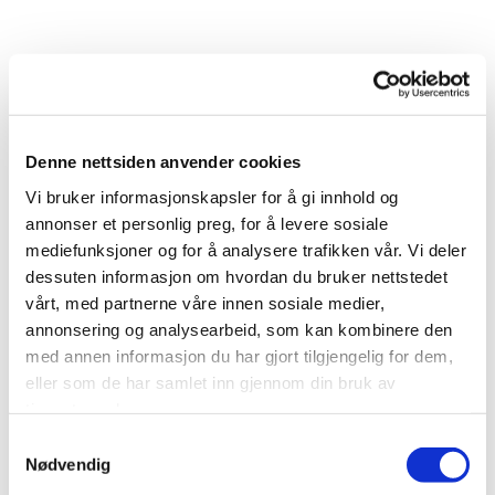
Les mer
→
Denne nettsiden anvender cookies
Vi bruker informasjonskapsler for å gi innhold og
annonser et personlig preg, for å levere sosiale
mediefunksjoner og for å analysere trafikken vår. Vi deler
dessuten informasjon om hvordan du bruker nettstedet
Drone
vårt, med partnerne våre innen sosiale medier,
annonsering og analysearbeid, som kan kombinere den
Luftfoto som gir oversikt og kontekst
med annen informasjon du har gjort tilgjengelig for dem,
Les mer
→
eller som de har samlet inn gjennom din bruk av
tjenestene deres.
Samtykkevalg
Nødvendig