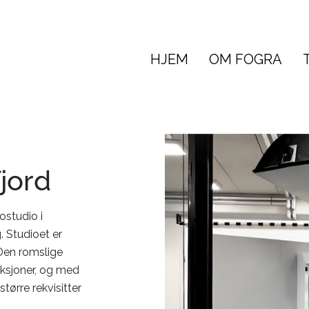
HJEM
OM FOGRA
jord
ostudio i
. Studioet er
 Den romslige
duksjoner, og med
større rekvisitter