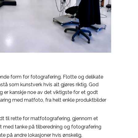
nde form for fotografering. Flotte og delikate
å som kunstverk hvis alt gjøres riktig. God
g er kanskje noe av det viktigste for et godt
rfaring med matfoto, fra helt enkle produktbilder
odt til rette for matfotografering, gjennom et
et med tanke på tilberedning og fotografering
ute på andre lokasjoner hvis ønskelig.